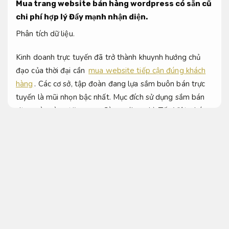
Mua trang website bán hàng wordpress có sẵn cũ
chi phí hợp lý
Đẩy mạnh nhận diện.
Phân tích dữ liệu.
Kinh doanh trực tuyến đã trở thành khuynh hướng chủ
đạo của thời đại cần
mua website tiếp cận đúng khách
hàng
. Các cơ sở, tập đoàn đang lựa sắm buôn bán trực
tuyến là mũi nhọn bậc nhất. Mục đích sử dụng sắm bán
site ngày càng tăng cao. Cùng với cực kỳ Tốc Việt, chúng
tôi hài hòa với các site bán đa số các danh mục của site
như: Bán hàng, phiên thông báo công ty, nội thất, bất
động sản. Thay vì sắm một nhà bề ngoài internet để tạo
ra giao diện internet mà bạn nên, việc sắm một trang
internet bán hàng từ một mẫu có sẵn là một bước đi
hoàn hảo. Điều này giúp bạn tiết kiệm ngân sách khi
buôn bán trực tuyến. Mua trang website bán hàng
wordpress có sẵn cũ chi phí hợp lý .
Thông điệp dễ nhớ.